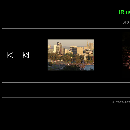
IR n
SFX
© 2002-20